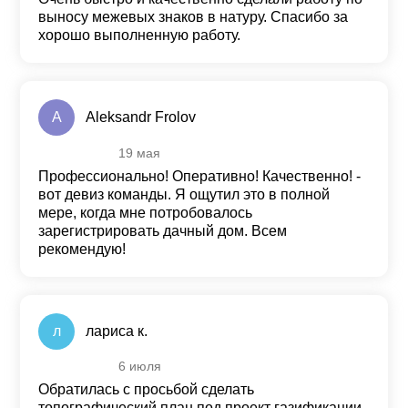
выносу межевых знаков в натуру. Спасибо за
хорошо выполненную работу.
A
Aleksandr Frolov
19 мая
Оценка
5
из 5
Профессионально! Оперативно! Качественно! -
вот девиз команды. Я ощутил это в полной
мере, когда мне потробовалось
зарегистрировать дачный дом. Всем
рекомендую!
л
лариса к.
6 июля
Оценка
5
из 5
Обратилась с просьбой сделать
топографический план под проект газификации