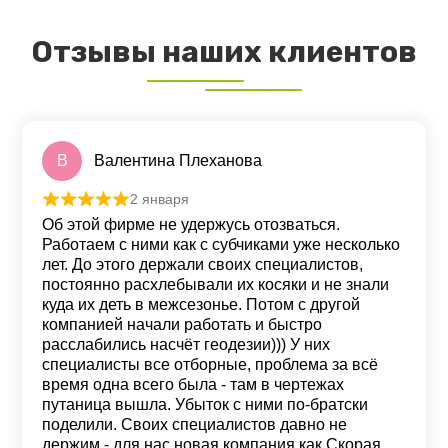
Отзывы наших клиентов
В
Валентина Плеханова
2 января
Оценка
5
из 5
Об этой фирме не удержусь отозваться.
Работаем с ними как с субчиками уже несколько
лет. До этого держали своих специалистов,
постоянно расхлебывали их косяки и не знали
куда их деть в межсезонье. Потом с другой
компанией начали работать и быстро
расслабились насчёт геодезии))) У них
специалисты все отборные, проблема за всё
время одна всего была - там в чертежах
путаница вышла. Убыток с ними по-братски
поделили. Своих специалистов давно не
держим - для нас новая компания как Скорая