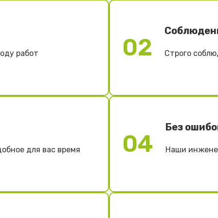
Соблюден
02
ходу работ
Строго соблю
Без ошибо
04
добное для вас время
Наши инженер