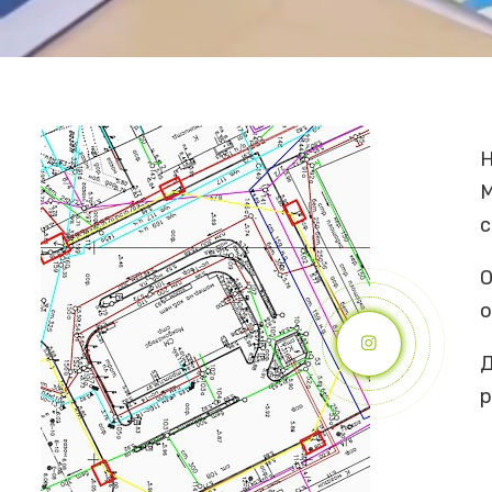
Н
М
с
О
о
Д
р