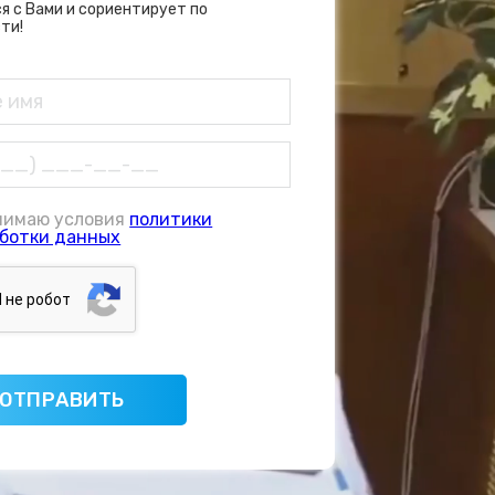
я с Вами и сориентирует по
ти!
нимаю условия
политики
ботки данных
Я нe poбoт