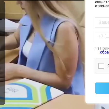
свяжетс
стоимос
При
обра
е